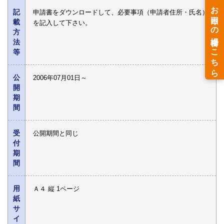
記
申請書をダウンロードして、必要事項（申請者住所・氏名）
載
を記入して下さい。
方
法
等
公
2006年07月01日～
開
期
間
受
公開期間と同じ
付
期
間
用
Ａ４ 縦 1ページ
紙
サ
イ