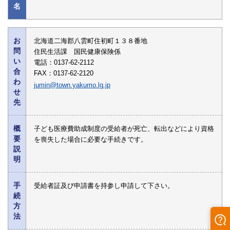
名
お
北海道二海郡八雲町住初町１３８番地
問
住民生活課 国民健康保険係
い
電話：0137-62-2112
合
FAX：0137-62-2120
わ
jumin@town.yakumo.lg.jp
せ
先
概
子ども医療費助成制度の受給者が死亡、転出などにより資格
要
を喪失した場合に必要な手続きです。
説
明
手
受給者証及び申請書を持参し申請して下さい。
続
方
法