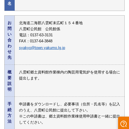
名
お
北海道二海郡八雲町末広町１５４番地
問
八雲町公民館 公民館係
い
電話：0137-63-3131
合
FAX：0137-64-3848
わ
syakyo@town.yakumo.lg.jp
せ
先
概
八雲町郷土資料館作業棟内の陶芸用電気炉を使用する場合に
要
提出します。
説
明
手
申請書をダウンロードし、必要事項（住所・氏名等）を記入
続
のうえ、八雲町公民館に提出して下さい。
方
※この申請書は、郷土資料館作業棟使用申請書と一緒に提出
法
してください。