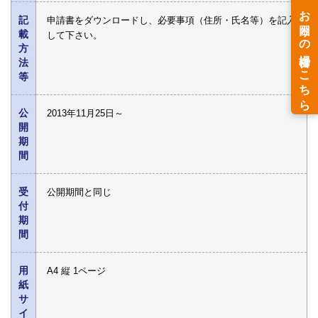
記
申請書をダウンロードし、必要事項（住所・氏名等）を記入
載
して下さい。
方
法
等
公
2013年11月25日～
開
期
間
受
公開期間と同じ
付
期
間
用
A4 縦 1ページ
紙
サ
イ