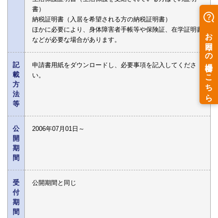
書）
納税証明書（入居を希望される方の納税証明書）
ほかに必要により、身体障害者手帳等や保険証、在学証明書
などが必要な場合があります。
記
申請書用紙をダウンロードし、必要事項を記入してくださ
載
い。
方
法
等
公
2006年07月01日～
開
期
間
受
公開期間と同じ
付
期
間