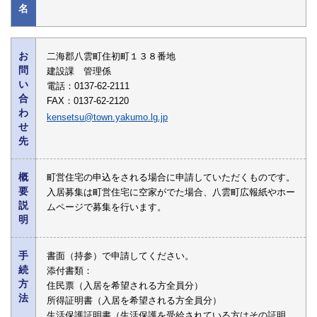
名
お
二海郡八雲町住初町１３８番地
問
建設課 管理係
い
電話：0137-62-2111
合
FAX：0137-62-2120
わ
kensetsu@town.yakumo.lg.jp
せ
先
概
町営住宅の申込をされる場合に申請していただくものです。
要
入居募集は町営住宅に空家がでた場合、八雲町広報紙やホー
説
ムページで募集を行います。
明
手
書面（持参）で申請してください。
続
添付書類：
方
住民票（入居を希望される方全員分）
法
所得証明書（入居を希望される方全員分）
生活保護証明書（生活保護を受給されている方はその証明