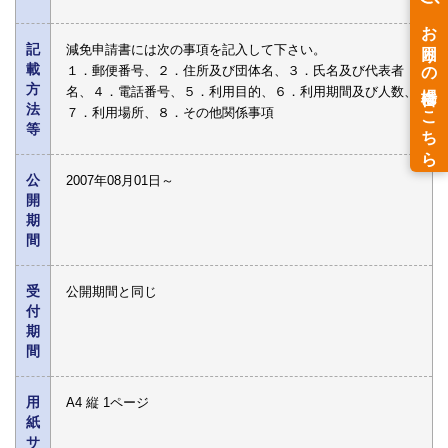
記
減免申請書には次の事項を記入して下さい。
載
１．郵便番号、２．住所及び団体名、３．氏名及び代表者
方
名、４．電話番号、５．利用目的、６．利用期間及び人数、
法
７．利用場所、８．その他関係事項
等
公
2007年08月01日～
開
期
間
受
公開期間と同じ
付
期
間
用
A4 縦 1ページ
紙
サ