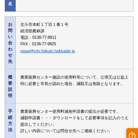
名
お
北斗市本町１丁目１番１号
問
経済部農林課
い
電話：0138-77-8811
合
FAX：0138-77-9825
わ
nosei@city.hokuto.hokkaido.jp
せ
先
概
農業振興センター施設の使用料等について、公用又は公益上
要
特に必要と市長が認めた場合、減額又は免除となります。
説
明
手
農業振興センター使用料減免申請書の提出が必要です。
続
減額申請書・・・ダウンロードをして必要事項を記入のうえ
方
提出してください。
法
詳しい内容については問合せ先へご連絡ください。