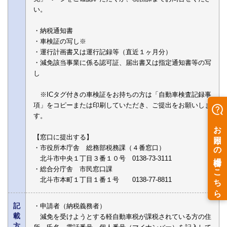
い。
・納税通知書
・車検証の写し※
・運行計画書又は運行記録等（直近１ヶ月分）
・減免該当事業に係る認可証、届出書又は指定通知書等の写
し
※ICタグ付きの車検証をお持ちの方は「自動車検査記録事
項」をコピーまたは印刷していただき、ご提出をお願いしま
す。
【窓口に提出する】
・市役所本庁舎 総務部税務課（４番窓口）
北斗市中央１丁目３番１０号 0138-73-3111
・総合分庁舎 市民窓口課
北斗市本町１丁目１番１号 0138-77-8811
記
・申請者（納税義務者）
載
減免を受けようとする軽自動車税が課税されている方の住
方