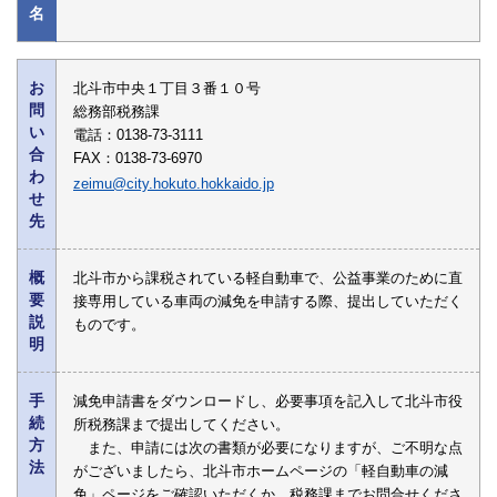
名
お
北斗市中央１丁目３番１０号
問
総務部税務課
い
電話：0138-73-3111
合
FAX：0138-73-6970
わ
zeimu@city.hokuto.hokkaido.jp
せ
先
概
北斗市から課税されている軽自動車で、公益事業のために直
要
接専用している車両の減免を申請する際、提出していただく
説
ものです。
明
手
減免申請書をダウンロードし、必要事項を記入して北斗市役
続
所税務課まで提出してください。
方
また、申請には次の書類が必要になりますが、ご不明な点
法
がございましたら、北斗市ホームページの「軽自動車の減
免」ページをご確認いただくか、税務課までお問合せくださ