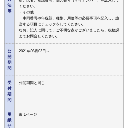
所、氏名、電話番号、個人番号（マイナンバー）を記入して
法
ください。
等
・その他
車両番号や年税額、種別、用途等の必要事項を記入し、該
当する項目にチェックをしてください。
なお、記入に関して、ご不明な点がございましたら、税務課
までお問合せください。
公
2021年06月03日～
開
期
間
受
公開期間と同じ
付
期
間
用
縦 1ページ
紙
サ