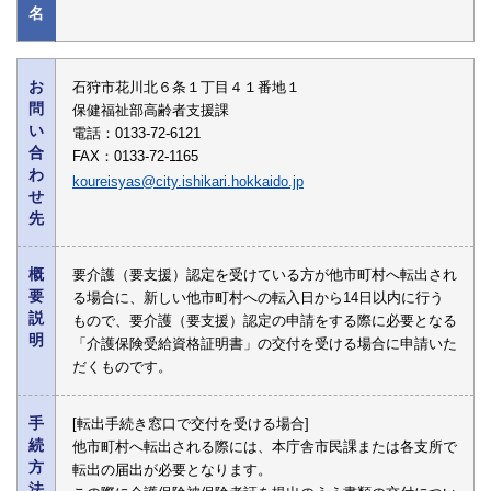
名
お
石狩市花川北６条１丁目４１番地１
問
保健福祉部高齢者支援課
い
電話：0133-72-6121
合
FAX：0133-72-1165
わ
koureisyas@city.ishikari.hokkaido.jp
せ
先
概
要介護（要支援）認定を受けている方が他市町村へ転出され
要
る場合に、新しい他市町村への転入日から14日以内に行う
説
もので、要介護（要支援）認定の申請をする際に必要となる
明
「介護保険受給資格証明書」の交付を受ける場合に申請いた
だくものです。
手
[転出手続き窓口で交付を受ける場合]
続
他市町村へ転出される際には、本庁舎市民課または各支所で
方
転出の届出が必要となります。
法