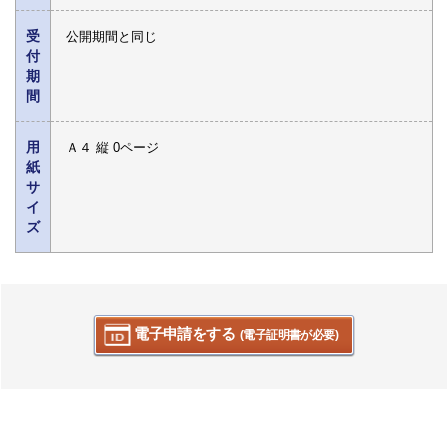
受
公開期間と同じ
付
期
間
用
Ａ４ 縦 0ページ
紙
サ
イ
ズ
電子申請をする
(電子証明書が必要)