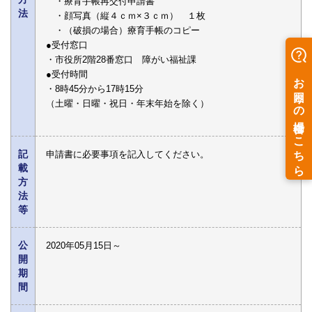
・療育手帳再交付申請書
法
・顔写真（縦４ｃｍ×３ｃｍ） １枚
・（破損の場合）療育手帳のコピー
●受付窓口
・市役所2階28番窓口 障がい福祉課
●受付時間
・8時45分から17時15分
（土曜・日曜・祝日・年末年始を除く）
記
申請書に必要事項を記入してください。
載
方
法
等
公
2020年05月15日～
開
期
間