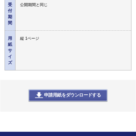
受
公開期間と同じ
付
期
間
用
縦 1ページ
紙
サ
イ
ズ
申請用紙をダウンロードする