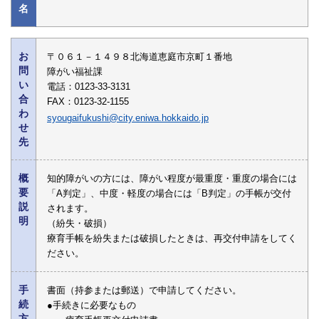
名
お
〒０６１－１４９８北海道恵庭市京町１番地
問
障がい福祉課
い
電話：0123-33-3131
合
FAX：0123-32-1155
わ
syougaifukushi@city.eniwa.hokkaido.jp
せ
先
概
知的障がいの方には、障がい程度が最重度・重度の場合には
要
「A判定」、中度・軽度の場合には「B判定」の手帳が交付
説
されます。
明
（紛失・破損）
療育手帳を紛失または破損したときは、再交付申請をしてく
ださい。
手
書面（持参または郵送）で申請してください。
続
●手続きに必要なもの
方