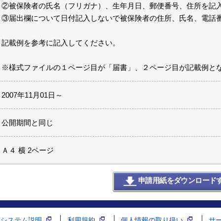
②被保険者の氏名（フリガナ）、生年月日、郵便番号、住所を記
③届出欄について日付記入しないで被保険者の住所、氏名、電話
記載例を参考に記入してください。
※様式ファイルの１ページ目が「届書」、２ページ目が記載例と
2007年11月01日～
公開期間と同じ
Ａ４ 横 2ページ
申請用紙をダウンロード
システム説明
利用規約
個人情報の取り扱い
サ