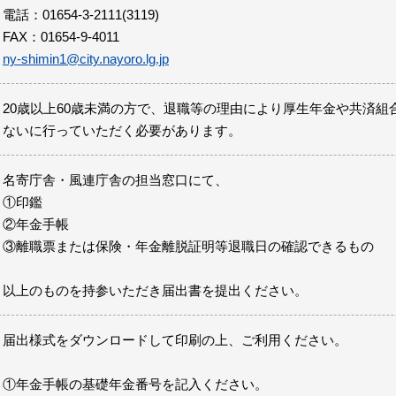
電話：01654-3-2111(3119)
FAX：01654-9-4011
ny-shimin1@city.nayoro.lg.jp
20歳以上60歳未満の方で、退職等の理由により厚生年金や共済組
ないに行っていただく必要があります。
名寄庁舎・風連庁舎の担当窓口にて、
①印鑑
②年金手帳
③離職票または保険・年金離脱証明等退職日の確認できるもの
以上のものを持参いただき届出書を提出ください。
届出様式をダウンロードして印刷の上、ご利用ください。
①年金手帳の基礎年金番号を記入ください。