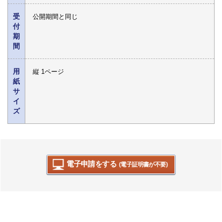
受
公開期間と同じ
付
期
間
用
縦 1ページ
紙
サ
イ
ズ
電子申請をする
(電子証明書が不要)