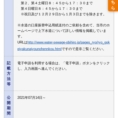
第２、第４土曜日８：４５から１７：３０まで
第４日曜日８：４５から１７：３０まで
※祝日及び１２月２９日から１月３日までを除きます。
※水道の口座振替申込用紙送付のご依頼を含めて、当市のホ
ームページで上下水道について詳しい情報を掲載していま
す。
URLは
http://www.water-sewage-obihiro.jp/pages_ryo/ryo_gok
eiyakunaiyounohennkou.html
ですので是非ご覧ください。
記
電子申請を利用する場合は、「電子申請」ボタンをクリック
載
し、入力画面へ進んでください。
方
法
等
公
2021年07月14日～
開
期
間