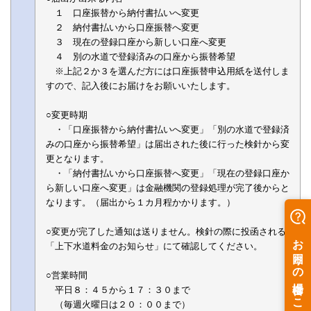
１ 口座振替から納付書払いへ変更
２ 納付書払いから口座振替へ変更
３ 現在の登録口座から新しい口座へ変更
４ 別の水道で登録済みの口座から振替希望
※上記２か３を選んだ方には口座振替申込用紙を送付しま
すので、記入後にお届けをお願いいたします。
○変更時期
・「口座振替から納付書払いへ変更」「別の水道で登録済
みの口座から振替希望」は届出された後に行った検針から変
更となります。
・「納付書払いから口座振替へ変更」「現在の登録口座か
ら新しい口座へ変更」は金融機関の登録処理が完了後からと
なります。（届出から１カ月程かかります。）
○変更が完了した通知は送りません。検針の際に投函される
「上下水道料金のお知らせ」にて確認してください。
○営業時間
平日８：４５から１７：３０まで
（毎週火曜日は２０：００まで）