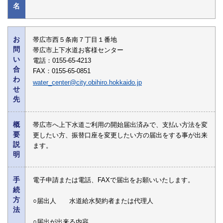
名
お
帯広市西５条南７丁目１番地
問
帯広市上下水道お客様センター
い
電話：0155-65-4213
合
FAX：0155-65-0851
わ
water_center@city.obihiro.hokkaido.jp
せ
先
概
帯広市へ上下水道ご利用の開始届出済みで、支払い方法を変
要
更したい方、振替口座を変更したい方の届出をする事が出来
説
ます。
明
手
電子申請または電話、FAXで届出をお願いいたします。
続
方
○届出人 水道給水契約者または代理人
法
○届出が出来る内容