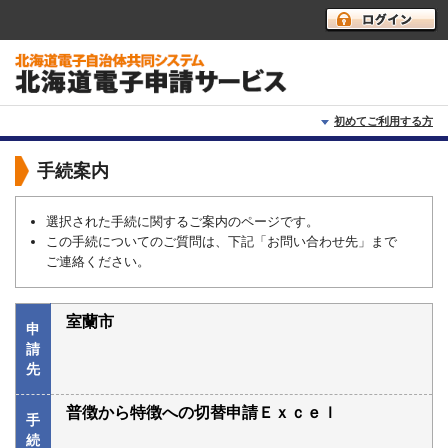
初めてご利用する方
初めて利用する方へ
手続案内
動作環境
選択された手続に関するご案内のページです。
この手続についてのご質問は、下記「お問い合わせ先」まで
利用上の注意
ご連絡ください。
よくあるご質問
室蘭市
申
請
先
普徴から特徴への切替申請Ｅｘｃｅｌ
手
続