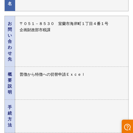
名
お
〒０５１－８５３０ 室蘭市海岸町１丁目４番１号
問
企画財政部市税課
い
合
わ
せ
先
概
普徴から特徴への切替申請Ｅｘｃｅｌ
要
説
明
手
続
方
法