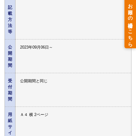
記
載
方
法
等
公
2023年09月06日～
開
期
間
受
公開期間と同じ
付
期
間
用
Ａ４ 横 2ページ
紙
サ
イ