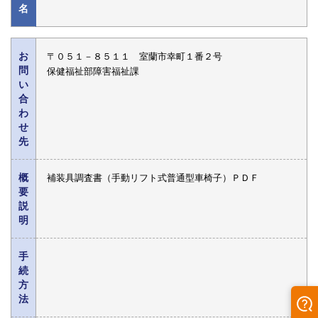
名
お
〒０５１－８５１１ 室蘭市幸町１番２号
問
保健福祉部障害福祉課
い
合
わ
せ
先
概
補装具調査書（手動リフト式普通型車椅子）ＰＤＦ
要
説
明
手
続
方
法