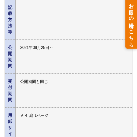
記
載
方
法
等
公
2021年08月25日～
開
期
間
受
公開期間と同じ
付
期
間
用
Ａ４ 縦 1ページ
紙
サ
イ