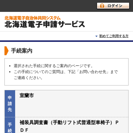
初めてご利用する方
初めて利用する方へ
手続案内
動作環境
選択された手続に関するご案内のページです。
この手続についてのご質問は、下記「お問い合わせ先」まで
利用上の注意
ご連絡ください。
よくあるご質問
室蘭市
申
請
先
補装具調査書（手動リフト式普通型車椅子）Ｐ
手
ＤＦ
続