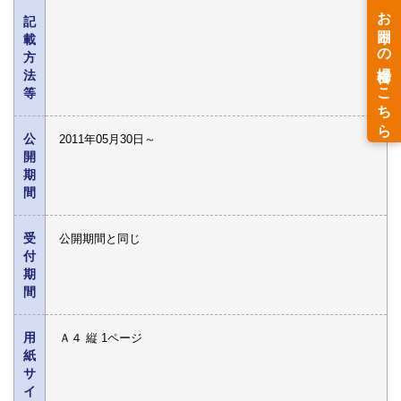
記
載
方
法
等
公
2011年05月30日～
開
期
間
受
公開期間と同じ
付
期
間
用
Ａ４ 縦 1ページ
紙
サ
イ