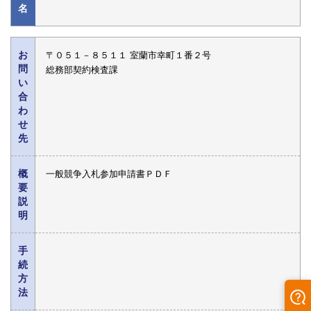
名
お
〒０５１－８５１１ 室蘭市幸町１番２号
問
総務部契約検査課
い
合
わ
せ
先
概
一般競争入札参加申請書ＰＤＦ
要
説
明
手
続
方
法