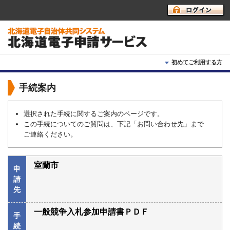
初めてご利用する方
初めて利用する方へ
手続案内
動作環境
選択された手続に関するご案内のページです。
この手続についてのご質問は、下記「お問い合わせ先」まで
利用上の注意
ご連絡ください。
よくあるご質問
室蘭市
申
請
先
一般競争入札参加申請書ＰＤＦ
手
続