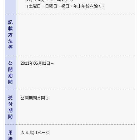
（土曜日・日曜日・祝日・年末年始を除く）
記
載
方
法
等
公
2011年06月01日～
開
期
間
受
公開期間と同じ
付
期
間
用
Ａ４ 縦 1ページ
紙