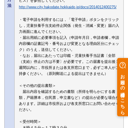
ビス）を参照してください。
法
http://www.city.hakodate.hokkaido.jp/docs/2014012400275/
・電子申請を利用するには，「電子申請」ボタンをクリック
し，児童扶養手当支給停止関係（発生・消滅・変更）届の入
力画面に進んでください。
・届出用紙に必要事項を記入（申請年月日，申請者欄，申請
内容欄の証書記号・番号および変更となる理由区分にチェッ
ク）のうえ，送信してください。
・なお，届出にあたっては印鑑・児童扶養手当証書〔全部
（支給）停止の方は不要〕が必要です。この届書を提出後１
週間以内に，市役所または各支所窓口まで，必ずご本人がご
持参ください。（原則郵送による提出はできません）
＜その他の提出書類＞
届出内容を確認するための書類（所得を明らかにする書
類，戸籍謄本，住民票，申立書など）の提出が必要な場合が
あります。詳細は市役所および各支所窓口にお問い合わせく
ださい。
＜受付時間＞
８時４５分～１７時３０分