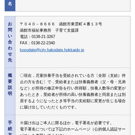
名
お
〒０４０－８６６６ 函館市東雲町４番１３号
問
函館市福祉事務所 子育て支援課
い
電話：0138-21-3267
合
FAX：0138-22-2340
わ
kosodate@city.hakodate.hokkaido.jp
せ
先
概
〇現在，児童扶養手当を受給されている方〔全部（支給）停
要
止の方を含む〕で，受給者または扶養義務者（父・母・兄弟
説
など）が所得の修正申告を行い所得額，扶養人数等の変更が
明
あったとき，受給者が所得の高い扶養義務者と同居または別
居するようになったとき等手当の支給額に変更が生じる場合
に届け出していただくものです。
手
※届け出はご本人に限るほか，電子署名が必要です。
続
電子署名については下記のホームページ（公的個人認証サー
方