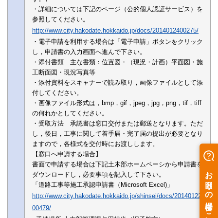
・詳細については下記のページ（公的個人認証サービス）を
参照してください。
http://www.city.hakodate.hokkaido.jp/docs/2014012400275/
・電子申請を利用する場合は「電子申請」ボタンをクリック
し，申請書の入力画面へ進んで下さい。
・添付書類 主な書類：位置図・（現況・計画）平面図・施
工断面図・現況写真等
・添付資料をスキャナーで読み取り，画像ファイルとして添
付してください。
・画像ファイル形式は，bmp，gif，jpeg，jpg，png，tif，tiff
の何れかとしてください。
・受取方法 承認書は窓口交付または郵送となります。ただ
し，後日，工事に関して着手届・完了届の提出が必要となり
ますので，各様式を交付時にお渡しします。
【窓口へ申請する場合】
書面で申請する場合は下記土木部ホームペーシから申請書を
ダウンロードし，必要事項を記入して下さい。
「道路工事等施工承認申請書（Microsoft Excel)」
http://www.city.hakodate.hokkaido.jp/shinsei/docs/20140122
00479/