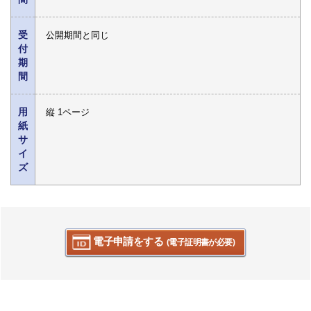
受
公開期間と同じ
付
期
間
用
縦 1ページ
紙
サ
イ
ズ
電子申請をする
(電子証明書が必要)