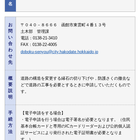
名
お
〒０４０－８６６６ 函館市東雲町４番１３号
問
土木部 管理課
い
電話：0138-21-3410
合
FAX：0138-22-4005
わ
doboku-senyou@city.hakodate.hokkaido.jp
せ
先
概
道路の構造を変更する縁石の切り下げや，防護さくの撤去な
要
どで道路の工事を必要とするときに申請していただくもので
説
す。
明
手
【電子申請をする場合】
続
・電子申請を行う場合は電子署名が必要となります。（住民
方
基本台帳カードと専用のICカードリーダーおよび公的個人認
法
証サービスにより発行された電子証明書が必要となりま
す。）