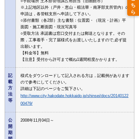
○手続場所 土木部管理課占用担当（旧函館市）
※上記地区以外（戸井・恵山・椴法華・南茅部支所管内）の
申請は，各管轄支所へ申請して下さい。
○添付書類（各2部）主な書類：位置図・（現況・計画）平
面図・施工断面図・現況写真等
○受取方法 承認書は窓口交付または郵送となります。その
際，工事着手・完了届様式をお渡しいたしますので,必ず提
出願います。
【料金等】無料
【注意】受付から許可まで概ね1週間程度かかります。
記
様式をダウンロードして記入される方は，記載例があります
載
ので参考にしてください。
方
詳細は下記のページをご覧下さい。
法
http://www.city.hakodate.hokkaido.jp/shinsei/docs/20140122
等
00479/
公
2008年11月04日～
開
期
間