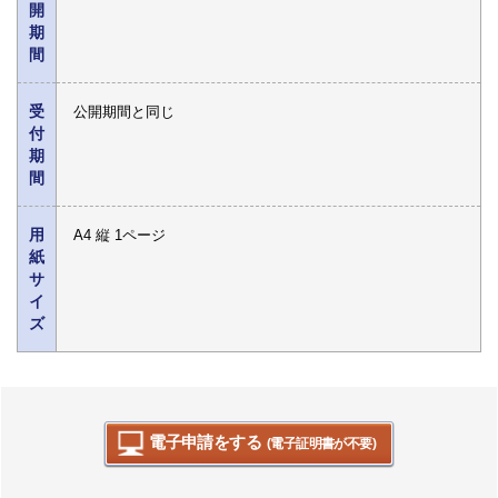
開
期
間
受
公開期間と同じ
付
期
間
用
A4 縦 1ページ
紙
サ
イ
ズ
電子申請をする
(電子証明書が不要)