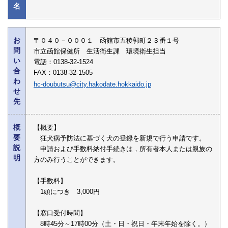
名
お
〒０４０－０００１ 函館市五稜郭町２３番１号
問
市立函館保健所 生活衛生課 環境衛生担当
い
電話：0138-32-1524
合
FAX：0138-32-1505
わ
hc-doubutsu@city.hakodate.hokkaido.jp
せ
先
概
【概要】
要
狂犬病予防法に基づく犬の登録を新規で行う申請です。
説
申請および手数料納付手続きは，所有者本人または親族の
明
方のみ行うことができます。
【手数料】
1頭につき 3,000円
【窓口受付時間】
8時45分～17時00分（土・日・祝日・年末年始を除く。）