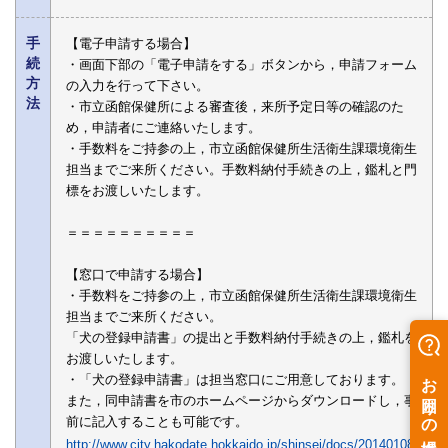
手
【電子申請する場合】
続
・画面下部の「電子申請をする」ボタンから，申請フォーム
方
の入力を行って下さい。
法
・市立函館保健所による審査後，来所予定日等の確認のた
め，申請者にご連絡いたします。
・手数料をご持参の上，市立函館保健所生活衛生課環境衛生
担当までご来所ください。手数料納付手続きの上，鑑札と門
標をお渡しいたします。
＝＝＝＝＝＝＝＝＝＝
【窓口で申請する場合】
・手数料をご持参の上，市立函館保健所生活衛生課環境衛生
担当までご来所ください。
「犬の登録申請書」の提出と手数料納付手続きの上，鑑札を
お渡しいたします。
・「犬の登録申請書」は担当窓口にご用意しております。
また，同申請書を市のホームページからダウンロードし，事
前に記入することも可能です。
http://www.city.hakodate.hokkaido.jp/shinsei/docs/20140108