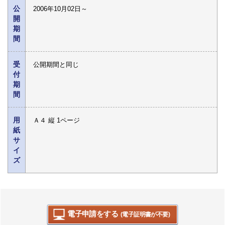
公
2006年10月02日～
開
期
間
受
公開期間と同じ
付
期
間
用
Ａ４ 縦 1ページ
紙
サ
イ
ズ
電子申請をする
(電子証明書が不要)