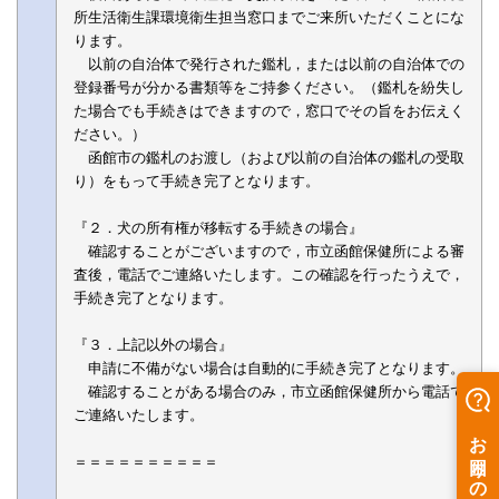
所生活衛生課環境衛生担当窓口までご来所いただくことにな
ります。
以前の自治体で発行された鑑札，または以前の自治体での
登録番号が分かる書類等をご持参ください。（鑑札を紛失し
た場合でも手続きはできますので，窓口でその旨をお伝えく
ださい。）
函館市の鑑札のお渡し（および以前の自治体の鑑札の受取
り）をもって手続き完了となります。
『２．犬の所有権が移転する手続きの場合』
確認することがございますので，市立函館保健所による審
査後，電話でご連絡いたします。この確認を行ったうえで，
手続き完了となります。
『３．上記以外の場合』
申請に不備がない場合は自動的に手続き完了となります。
確認することがある場合のみ，市立函館保健所から電話で
ご連絡いたします。
＝＝＝＝＝＝＝＝＝＝