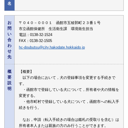
名
お
〒０４０－０００１ 函館市五稜郭町２３番１号
問
市立函館保健所 生活衛生課 環境衛生担当
い
電話：0138-32-1524
合
FAX：0138-32-1505
わ
hc-doubutsu@city.hakodate.hokkaido.jp
せ
先
概
【概要】
要
以下の場合において，犬の登録事項を変更する手続きで
説
す。
明
・函館市で登録している犬について，所有者や犬の情報を
変更する。
・他市町村で登録している犬について，函館市への転入手
続きを行う。
なお，申請（転入手続きの場合は鑑札の受取りを含む）は
所有者本人または親族の方のみ行うことができます。