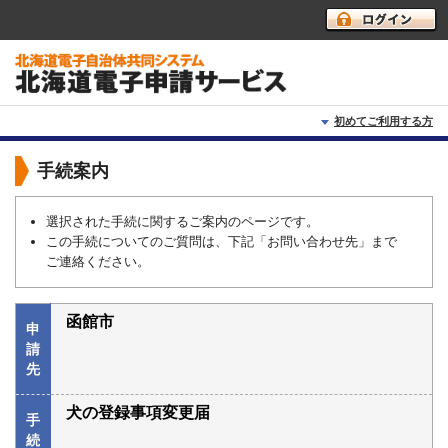
初めてご利用する方
初めて利用する方へ
手続案内
動作環境
選択された手続に関するご案内のページです。
この手続についてのご質問は、下記「お問い合わせ先」まで
利用上の注意
ご連絡ください。
よくあるご質問
函館市
申
請
先
犬の登録事項変更届
手
続