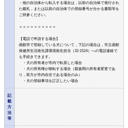
・他の自治体から転入する場合は，以前の自治体で発行され
た鑑札，または以前の自治体での登録番号が分かる書類等を
ご持参ください。
＝＝＝＝＝＝＝＝＝＝
【電話で申請する場合】
函館市で登録している犬について，下記の場合は，市立函館
保健所生活衛生課環境衛生担当（32-1524）への電話連絡で
も手続きできます。
・犬の所有者が市内で転居した場合
・犬の所有権が移転する場合（親族間の所有者変更であ
り，双方が市内在住である場合のみ）
・犬の登録事項を訂正したい場合
記
載
方
法
等