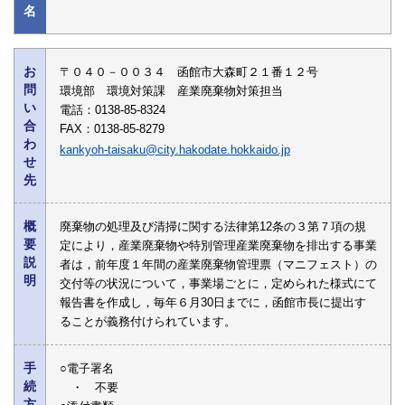
名
お
〒０４０－００３４ 函館市大森町２１番１２号
問
環境部 環境対策課 産業廃棄物対策担当
い
電話：0138-85-8324
合
FAX：0138-85-8279
わ
kankyoh-taisaku@city.hakodate.hokkaido.jp
せ
先
概
廃棄物の処理及び清掃に関する法律第12条の３第７項の規
要
定により，産業廃棄物や特別管理産業廃棄物を排出する事業
説
者は，前年度１年間の産業廃棄物管理票（マニフェスト）の
明
交付等の状況について，事業場ごとに，定められた様式にて
報告書を作成し，毎年６月30日までに，函館市長に提出す
ることが義務付けられています。
手
○電子署名
続
・ 不要
方