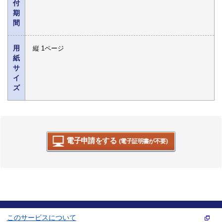
付
期
間
用
縦 1ページ
紙
サ
イ
ズ
電子申請をする
(電子証明書が不要)
このサービスについて