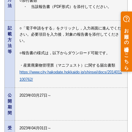
○添付書類
法
・ 当該報告書（PDF形式）を添付してください。
記
○「電子申請をする」をクリックし，入力画面に進んでくだ
載
さい。必要項目を入力後，対象の報告書を添付してくださ
方
い。
法
等
○報告書の様式は，以下からダウンロード可能です。
・産業廃棄物管理票（マニフェスト）に関する届出書類
https://www.city.hakodate.hokkaido.jp/shinsei/docs/2014012
100762/
公
2023年03月27日～
開
期
間
受
2023年04月01日～