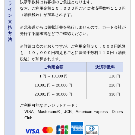
決済手数料はお客様のご負担となります。
ラ
なお、ご利用金額１０，０００円ごとに決済手数料１１０円
イ
（消費税込）が加算されます。
ン
支
払
※北海道からは領収証書を発行しませんので、カード会社が
方
発行する請求書などでご確認ください。
法
※詳細は次のとおりですが、ご利用金額３０，０００円以降
も、１０，０００円増えるごとに決済手数料１１０円（消費
税込）が加算されます。
ご利用金額
決済手数料
1 円 ～ 10,000 円
110 円
10,001 円 ～ 20,000 円
220 円
20,001 円 ～ 30,000 円
330 円
ご利用可能なクレジットカード：
VISA、Mastercard®、JCB、American Express、Diners
Club