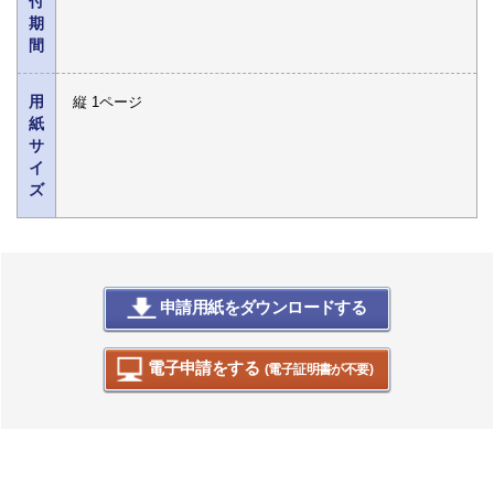
付
期
間
用
縦 1ページ
紙
サ
イ
ズ
申請用紙をダウンロードする
電子申請をする
(電子証明書が不要)