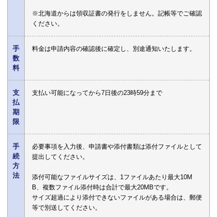
※北海道からは領収証書の発行をしません。記帳等でご確認
ください。
手
料金は申請内容の確認後に確定し、別途通知いたします。
数
料
支
支払い可能になってから7日後の23時59分まで
払
期
限
手
必要事項を入力後、申請書や添付書類は添付ファイルとして
続
提出してください。
方
法
添付可能なファイルサイズは、1ファイルあたり最大10M
B、複数ファイル添付時は合計で最大20MBです。
サイズ超過により添付できないファイルがある場合は、郵便
等で別送してください。