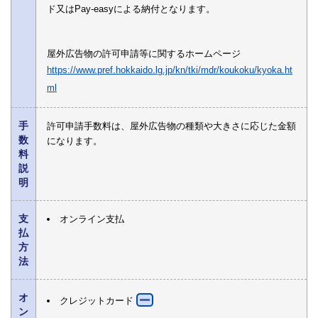
ド又はPay-easyによる納付となります。
屋外広告物の許可申請等に関するホームページ
https://www.pref.hokkaido.lg.jp/kn/tki/mdr/koukoku/kyoka.ht
ml
手
許可申請手数料は、屋外広告物の種類や大きさに応じた金額
数
になります。
料
説
明
支
オンライン支払
払
方
法
オ
クレジットカード
ン