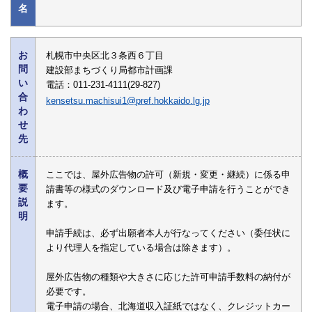
名
お
札幌市中央区北３条西６丁目
問
建設部まちづくり局都市計画課
い
電話：011-231-4111(29-827)
合
kensetsu.machisui1@pref.hokkaido.lg.jp
わ
せ
先
概
ここでは、屋外広告物の許可（新規・変更・継続）に係る申
要
請書等の様式のダウンロード及び電子申請を行うことができ
説
ます。
明
申請手続は、必ず出願者本人が行なってください（委任状に
より代理人を指定している場合は除きます）。
屋外広告物の種類や大きさに応じた許可申請手数料の納付が
必要です。
電子申請の場合、北海道収入証紙ではなく、クレジットカー