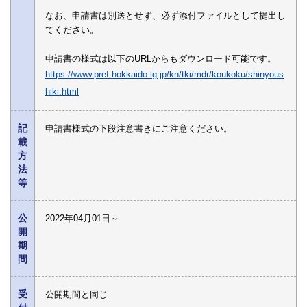
なお、申請書は別送とせず、必ず添付ファイルとして提出し
てください。
申請書の様式は以下のURLからもダウンロード可能です。
https://www.pref.hokkaido.lg.jp/kn/tki/mdr/koukoku/shinyous
hiki.html
記
申請書様式の下段注意書きにご注意ください。
載
方
法
等
公
2022年04月01日～
開
期
間
受
公開期間と同じ