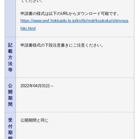
てください。
申請書の様式は以下のURLからダウンロード可能です。
https://www.pref.hokkaido.lg.jp/kn/tki/mdr/koukoku/shinyous
hiki.html
記
申請書様式の下段注意書きにご注意ください。
載
方
法
等
公
2022年04月01日～
開
期
間
受
公開期間と同じ
付
期
間