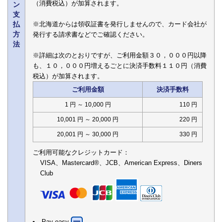
（消費税込）が加算されます。
ン
支
払
※北海道からは領収証書を発行しませんので、カード会社が
方
発行する請求書などでご確認ください。
法
※詳細は次のとおりですが、ご利用金額３０，０００円以降
も、１０，０００円増えるごとに決済手数料１１０円（消費
税込）が加算されます。
ご利用金額
決済手数料
1 円 ～ 10,000 円
110 円
10,001 円 ～ 20,000 円
220 円
20,001 円 ～ 30,000 円
330 円
ご利用可能なクレジットカード：
VISA、Mastercard®、JCB、American Express、Diners
Club
Pay-easy