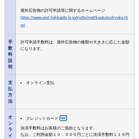
屋外広告物の許可申請等に関するホームページ
https://www.pref.hokkaido.lg.jp/kn/tki/mdr/koukoku/kyoka.ht
ml
手
許可申請手数料は、屋外広告物の種類や大きさに応じた金額
数
になります。
料
説
明
支
オンライン支払
払
方
法
オ
クレジットカード
ン
決済手数料はお客様のご負担となります。
ラ
なお、ご利用金額１０，０００円ごとに決済手数料１１０円
イ