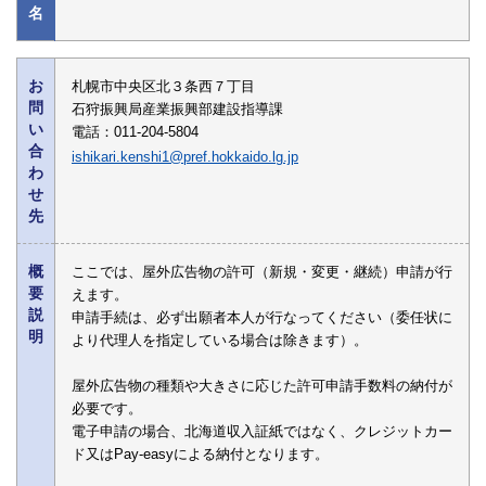
名
お
札幌市中央区北３条西７丁目
問
石狩振興局産業振興部建設指導課
い
電話：011-204-5804
合
ishikari.kenshi1@pref.hokkaido.lg.jp
わ
せ
先
概
ここでは、屋外広告物の許可（新規・変更・継続）申請が行
要
えます。
説
申請手続は、必ず出願者本人が行なってください（委任状に
明
より代理人を指定している場合は除きます）。
屋外広告物の種類や大きさに応じた許可申請手数料の納付が
必要です。
電子申請の場合、北海道収入証紙ではなく、クレジットカー
ド又はPay-easyによる納付となります。